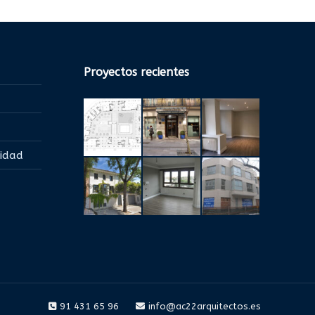
Proyectos recientes
lidad
91 431 65 96
info@ac22arquitectos.es