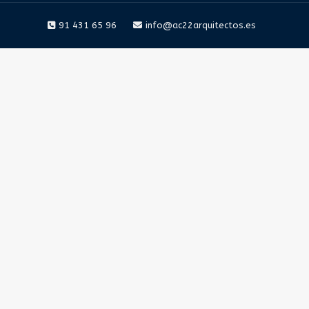
91 431 65 96
info@ac22arquitectos.es