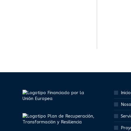
Inicio
Noso
Servi
Proy